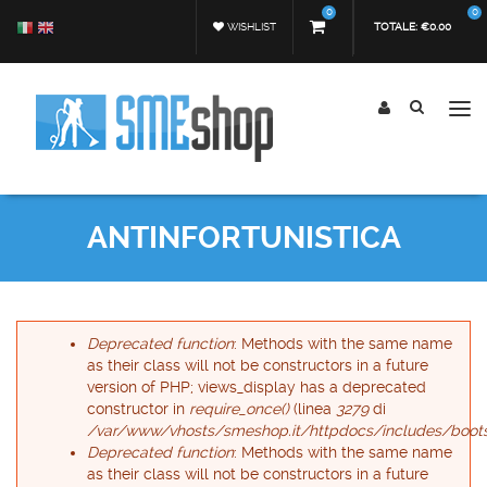
Salta al contenuto principale
0
0
WISHLIST
TOTALE:
€0.00
Tog
nav
Form di ricerca
Cerca
ANTINFORTUNISTICA
Messaggio di errore
Deprecated function
: Methods with the same name
as their class will not be constructors in a future
version of PHP; views_display has a deprecated
constructor in
require_once()
(linea
3279
di
/var/www/vhosts/smeshop.it/httpdocs/includes/boots
Deprecated function
: Methods with the same name
as their class will not be constructors in a future