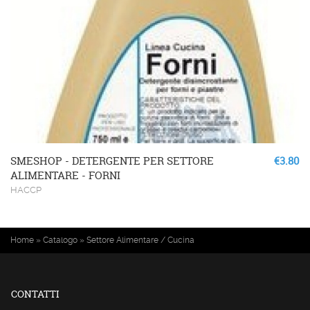
SMESHOP - DETERGENTE PER SETTORE
€3.80
ALIMENTARE - FORNI
HACCP
Tu sei qui
Home
»
Catalogo
»
Settore Alimentare / Cucina
CONTATTI