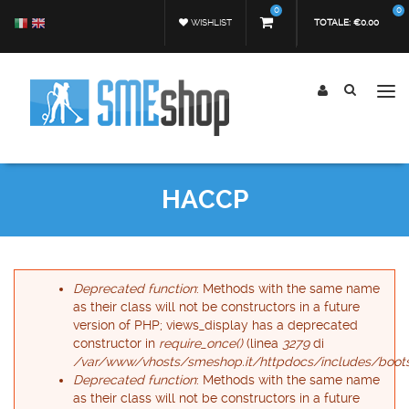
Salta al contenuto principale
0
0
WISHLIST
TOTALE:
€0.00
Tog
nav
Form di ricerca
Cerca
HACCP
Messaggio di errore
Deprecated function
: Methods with the same name
as their class will not be constructors in a future
version of PHP; views_display has a deprecated
constructor in
require_once()
(linea
3279
di
/var/www/vhosts/smeshop.it/httpdocs/includes/boots
Deprecated function
: Methods with the same name
as their class will not be constructors in a future