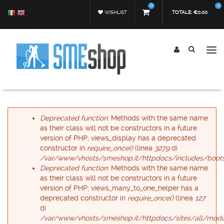
Salta al contenuto principale
0
0
WISHLIST
TOTALE:
€0.00
Tog
nav
Form di ricerca
Cerca
Messaggio di errore
Deprecated function
: Methods with the same name
as their class will not be constructors in a future
version of PHP; views_display has a deprecated
constructor in
require_once()
(linea
3279
di
/var/www/vhosts/smeshop.it/httpdocs/includes/boots
Deprecated function
: Methods with the same name
as their class will not be constructors in a future
version of PHP; views_many_to_one_helper has a
deprecated constructor in
require_once()
(linea
127
di
/var/www/vhosts/smeshop.it/httpdocs/sites/all/modu