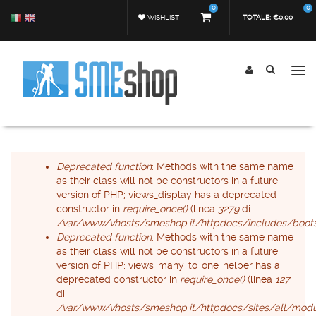
Salta al contenuto principale
0
0
WISHLIST
TOTALE:
€0.00
Tog
nav
Form di ricerca
Cerca
Messaggio di errore
Deprecated function
: Methods with the same name
as their class will not be constructors in a future
version of PHP; views_display has a deprecated
constructor in
require_once()
(linea
3279
di
/var/www/vhosts/smeshop.it/httpdocs/includes/boots
Deprecated function
: Methods with the same name
as their class will not be constructors in a future
version of PHP; views_many_to_one_helper has a
deprecated constructor in
require_once()
(linea
127
di
/var/www/vhosts/smeshop.it/httpdocs/sites/all/modu