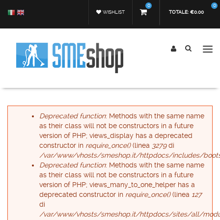
Salta al contenuto principale
0
0
WISHLIST
TOTALE:
€0.00
Tog
nav
Form di ricerca
Cerca
Messaggio di errore
Deprecated function
: Methods with the same name
as their class will not be constructors in a future
version of PHP; views_display has a deprecated
constructor in
require_once()
(linea
3279
di
/var/www/vhosts/smeshop.it/httpdocs/includes/boots
Deprecated function
: Methods with the same name
as their class will not be constructors in a future
version of PHP; views_many_to_one_helper has a
deprecated constructor in
require_once()
(linea
127
di
/var/www/vhosts/smeshop.it/httpdocs/sites/all/modu