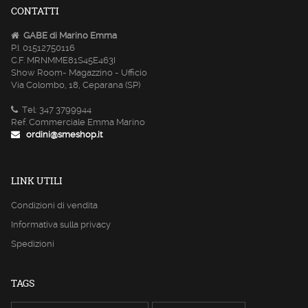
CONTATTI
GABE di Marino Emma
P.I. 01512750116
C.F. MRNMME81S45E463I
Show Room- Magazzino - Ufficio
Via Colombo, 18, Ceparana (SP)
Tel: 347 3799944
Ref. Commerciale Emma Marino
ordini@smeshop.it
LINK UTILI
Condizioni di vendita
Informativa sulla privacy
Spedizioni
TAGS