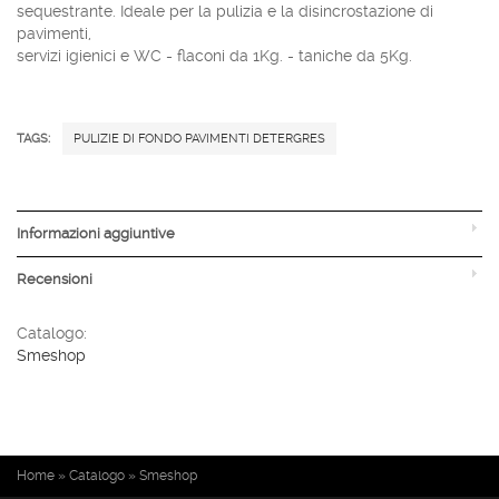
sequestrante. Ideale per la pulizia e la disincrostazione di
pavimenti,
servizi igienici e WC - flaconi da 1Kg. - taniche da 5Kg.
TAGS:
PULIZIE DI FONDO PAVIMENTI DETERGRES
Informazioni aggiuntive
Recensioni
Catalogo:
Smeshop
Tu sei qui
Home
»
Catalogo
»
Smeshop