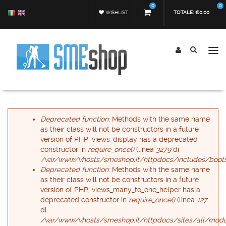
Salta al contenuto principale
0
0
WISHLIST
TOTALE:
€0.00
Tog
nav
Form di ricerca
Cerca
Messaggio di errore
Deprecated function
: Methods with the same name
as their class will not be constructors in a future
version of PHP; views_display has a deprecated
constructor in
require_once()
(linea
3279
di
/var/www/vhosts/smeshop.it/httpdocs/includes/boots
Deprecated function
: Methods with the same name
as their class will not be constructors in a future
version of PHP; views_many_to_one_helper has a
deprecated constructor in
require_once()
(linea
127
di
/var/www/vhosts/smeshop.it/httpdocs/sites/all/modu