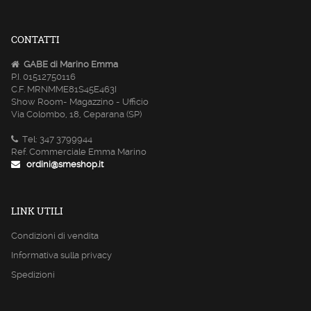
CONTATTI
GABE di Marino Emma
P.I. 01512750116
C.F. MRNMME81S45E463I
Show Room- Magazzino - Ufficio
Via Colombo, 18, Ceparana (SP)
Tel: 347 3799944
Ref. Commerciale Emma Marino
ordini@smeshop.it
LINK UTILI
Condizioni di vendita
Informativa sulla privacy
Spedizioni