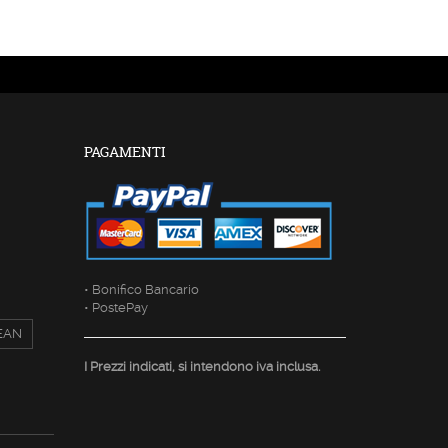
PAGAMENTI
• Bonifico Bancario
• PostePay
EAN
I Prezzi indicati, si intendono iva inclusa.