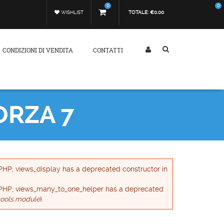
0
0
WISHLIST
TOTALE:
€0.00
CONDIZIONI DI VENDITA
CONTATTI
ORZA 7
f PHP; views_display has a deprecated constructor in
of PHP; views_many_to_one_helper has a deprecated
ools.module
).