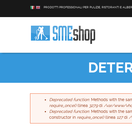
Salta al contenuto principale
PRODOTTI PROFESSIONALI PER PULIZIE, RISTORANTI E ALBE
Form di rice
Cerca
DETER
Messaggio di errore
Deprecated function
: Methods with the sam
require_once()
(linea
3279
di
/var/www/vhos
Deprecated function
: Methods with the sa
constructor in
require_once()
(linea
127
di
/