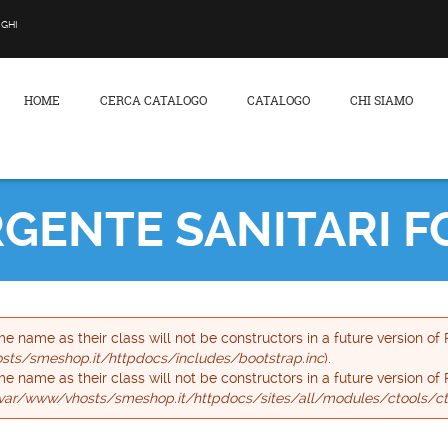
RGHI
HOME
CERCA CATALOGO
CATALOGO
CHI SIAMO
rca
GENTE SANITARI F
e name as their class will not be constructors in a future version o
ts/smeshop.it/httpdocs/includes/bootstrap.inc
).
me name as their class will not be constructors in a future version 
var/www/vhosts/smeshop.it/httpdocs/sites/all/modules/ctools/ct