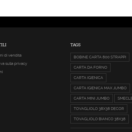
ILI
TAGS
ni di vendita
BOBINE CARTA 800 STRAPPI
va sulla privacy
CARTA DA FORNO
ni
CARTA IGIENICA
CARTA IGIENICA MAX JUMBO
CARTA MINI JUMBO
SMECL
TOVAGLIOLO 38X38 DECOR
TOVAGLIOLO BIANCO 38X38